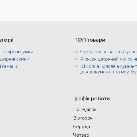
горії
ТОП товари
і шкіряні сумки
Сумка чоловіча із натурал
шкіряні сумки
Рюкзак шкіряний чоловіч
 гаманці
Шкіряна чоловіча сумка-
для документів та ноутбу
Графік роботи
Понеділок
Вівторок
Середа
Четвер