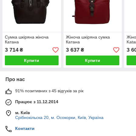
Сумка шкіряна жіноча
Жіноча шкіряна сумка
Жіно
Катана
Катана
Kata
3 714
3 637
3 6
₴
₴
Купити
Купити
Про нас
91% позитивних з 45 відгуків за рік
Працює з 11.12.2014
м. Київ
Срібнокільска 20, м. Осокорки, Київ, Україна
Контакти