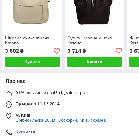
Шкіряна сумка жіноча
Сумка шкіряна жіноча
Жіно
Katana
Катана
Ката
3 602
3 714
3 6
₴
₴
Купити
Купити
Про нас
91% позитивних з 45 відгуків за рік
Працює з 11.12.2014
м. Київ
Срібнокільска 20, м. Осокорки, Київ, Україна
Контакти