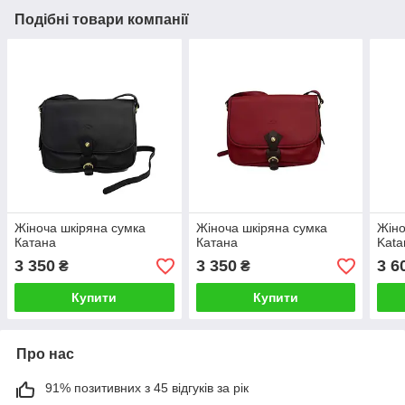
Подібні товари компанії
Жіноча шкіряна сумка
Жіноча шкіряна сумка
Жіно
Катана
Катана
Kata
3 350
3 350
3 6
₴
₴
Купити
Купити
Про нас
91% позитивних з 45 відгуків за рік