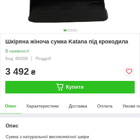
Шкіряна жіноча сумка Katana під крокодила
В наявності
Код: 88208
Роздріб
3 492
₴
Купити
Опис
Характеристики
Доставка
Оплата
Умови п
Опис
Сумка з натуральної високоякісної шкіри