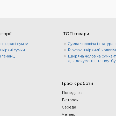
горії
ТОП товари
і шкіряні сумки
Сумка чоловіча із натурал
шкіряні сумки
Рюкзак шкіряний чоловіч
 гаманці
Шкіряна чоловіча сумка-
для документів та ноутбу
Графік роботи
Понеділок
Вівторок
Середа
Четвер