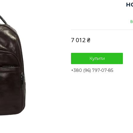
н
В
7 012 ₴
Купити
+380 (96) 797-07-85