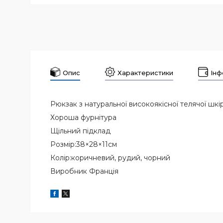
Опис
Характеристики
Інф
Рюкзак з натуральної високоякісної телячої шк
Хороша фурнітура
Щільний підклад
Розмір:38×28×11см
Колір:коричневий, рудий, чорний
Виробник Франція