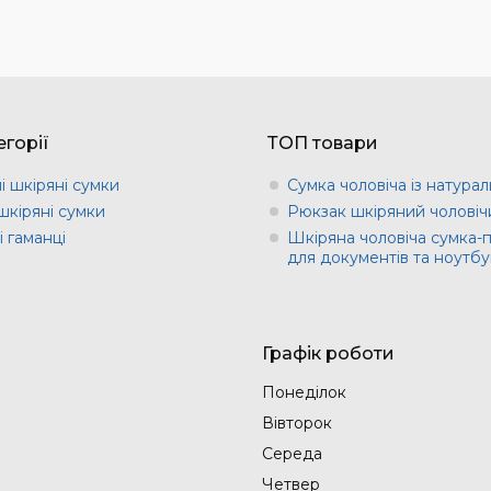
горії
ТОП товари
і шкіряні сумки
Сумка чоловіча із натурал
шкіряні сумки
Рюкзак шкіряний чоловіч
 гаманці
Шкіряна чоловіча сумка-
для документів та ноутбу
Графік роботи
Понеділок
Вівторок
Середа
Четвер