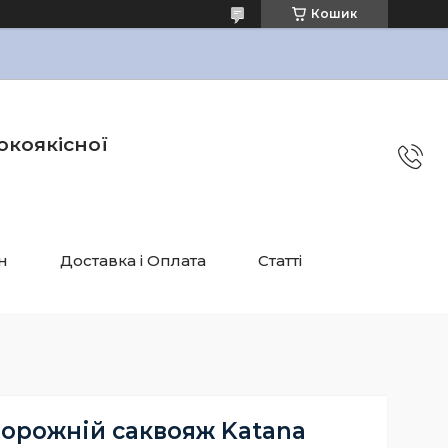
Кошик
окоякісної
н
Доставка і Оплата
Статті
орожній саквояж Katana