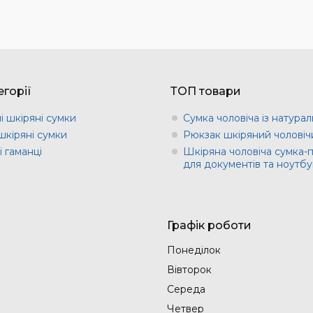
горії
ТОП товари
і шкіряні сумки
Сумка чоловіча із натурал
шкіряні сумки
Рюкзак шкіряний чоловіч
 гаманці
Шкіряна чоловіча сумка-
для документів та ноутбу
Графік роботи
Понеділок
Вівторок
Середа
Четвер