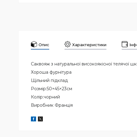
Опис
Характеристики
Інф
Саквояж з натуральної високоякісної телячої ш
Хороша фурнітура
Щільний підклад
Розмір:50×45×23см
Колір:чорний
Виробник Франція