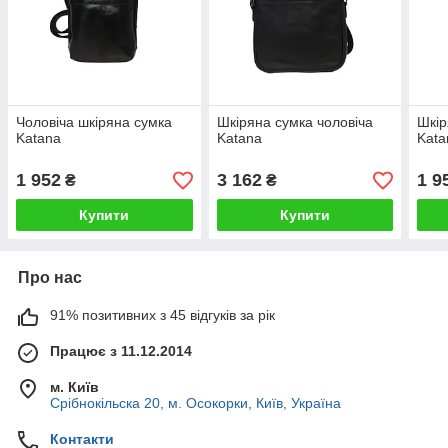
Чоловіча шкіряна сумка
Шкіряна сумка чоловіча
Шкір
Katana
Katana
Kata
1 952
3 162
1 9
₴
₴
Купити
Купити
Про нас
91% позитивних з 45 відгуків за рік
Працює з 11.12.2014
м. Київ
Срібнокільска 20, м. Осокорки, Київ, Україна
Контакти