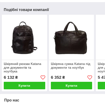
Подібні товари компанії
Шкіряний рюкзак Katana
Шкіряна сумка Katana під
Шкір
для документів та
документи та ноутбук
для 
ноутбука
ноут
6 132
6 352
5 4
₴
₴
Купити
Купити
Про нас