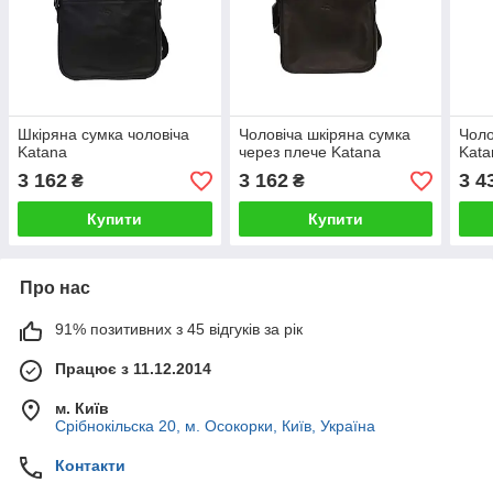
Шкіряна сумка чоловіча
Чоловіча шкіряна сумка
Чоло
Katana
через плече Katana
Kata
3 162
3 162
3 4
₴
₴
Купити
Купити
Про нас
91% позитивних з 45 відгуків за рік
Працює з 11.12.2014
м. Київ
Срібнокільска 20, м. Осокорки, Київ, Україна
Контакти