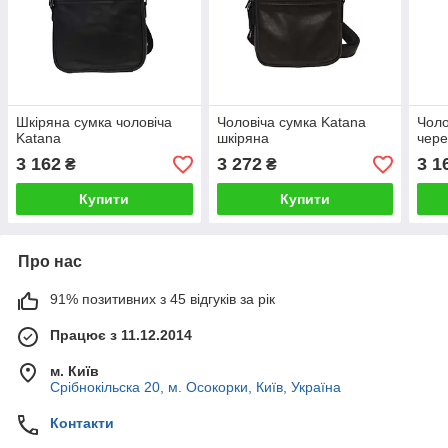
Шкіряна сумка чоловіча
Чоловіча сумка Katana
Чоло
Katana
шкіряна
чере
3 162
3 272
3 1
₴
₴
Купити
Купити
Про нас
91% позитивних з 45 відгуків за рік
Працює з 11.12.2014
м. Київ
Срібнокільска 20, м. Осокорки, Київ, Україна
Контакти