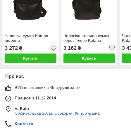
Чоловіча сумка Katana
Чоловіча шкіряна сумка
Чоло
шкіряна
через плече Katana
Kata
3 272
3 162
3 4
₴
₴
Купити
Купити
Про нас
91% позитивних з 45 відгуків за рік
Працює з 11.12.2014
м. Київ
Срібнокільска 20, м. Осокорки, Київ, Україна
Контакти