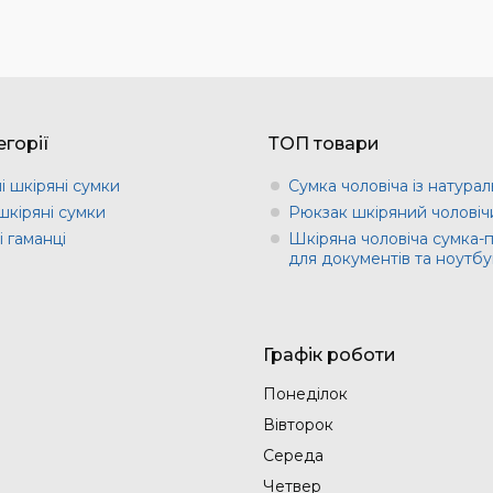
горії
ТОП товари
і шкіряні сумки
Сумка чоловіча із натурал
шкіряні сумки
Рюкзак шкіряний чоловіч
 гаманці
Шкіряна чоловіча сумка-
для документів та ноутбу
Графік роботи
Понеділок
Вівторок
Середа
Четвер