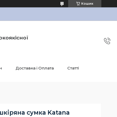
Кошик
окоякісної
н
Доставка і Оплата
Статті
шкіряна сумка Katana