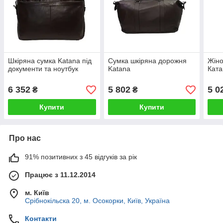
Шкіряна сумка Katana під
Сумка шкіряна дорожня
Жіно
документи та ноутбук
Katana
Ката
6 352
5 802
5 0
₴
₴
Купити
Купити
Про нас
91% позитивних з 45 відгуків за рік
Працює з 11.12.2014
м. Київ
Срібнокільска 20, м. Осокорки, Київ, Україна
Контакти