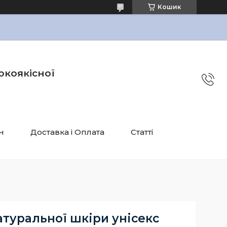
Кошик
окоякісної
н
Доставка і Оплата
Статті
атуральної шкіри унісекс