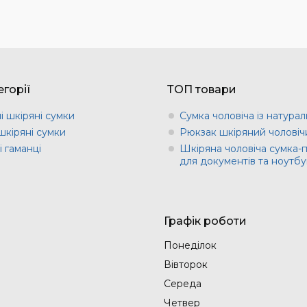
горії
ТОП товари
і шкіряні сумки
Сумка чоловіча із натурал
шкіряні сумки
Рюкзак шкіряний чоловіч
 гаманці
Шкіряна чоловіча сумка-
для документів та ноутбу
Графік роботи
Понеділок
Вівторок
Середа
Четвер