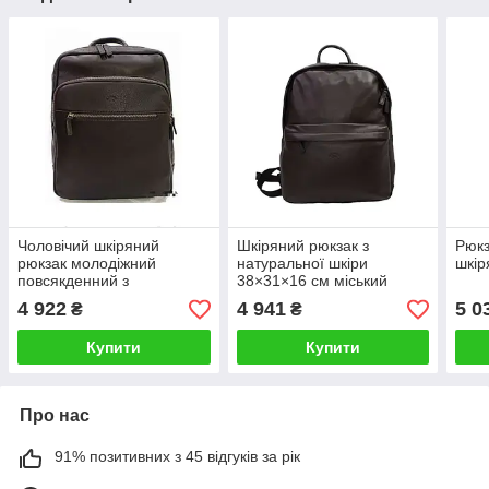
Чоловічий шкіряний
Шкіряний рюкзак з
Рюкз
рюкзак молодіжний
натуральної шкіри
шкір
повсякденний з
38×31×16 см міський
ущільненої спинкою
місткий
4 922
4 941
5 0
₴
₴
катана
Купити
Купити
Про нас
91% позитивних з 45 відгуків за рік