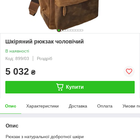
Шкіряний рюкзак чоловічий
В наявності
Код: 899/03
Роздріб
5 032
₴
Купити
Опис
Характеристики
Доставка
Оплата
Умови п
Опис
Рюкзак з натуральної добротної шкіри