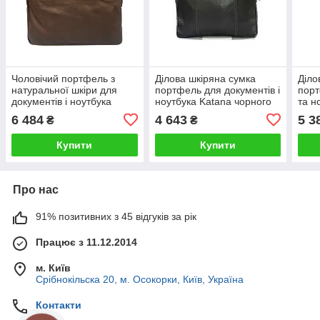
Чоловічий портфель з
Ділова шкіряна сумка
Діло
натуральної шкіри для
портфель для документів і
порт
документів і ноутбука
ноутбука Katana чорного
та н
діловий коричневого
кольору
чорн
6 484
4 643
5 3
₴
₴
кольору Katana
Купити
Купити
Про нас
91% позитивних з 45 відгуків за рік
Працює з 11.12.2014
м. Київ
Срібнокільска 20, м. Осокорки, Київ, Україна
Контакти