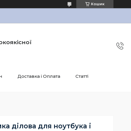
Кошик
окоякісної
н
Доставка і Оплата
Статті
ка ділова для ноутбука і