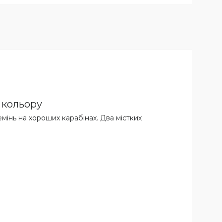
 кольору
емінь на хороших карабінах. Два містких