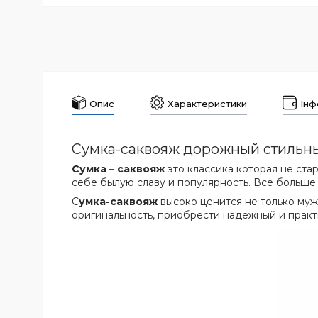
Опис
Характеристики
Інф
Сумка-саквояж дорожный стильны
Сумка – саквояж
это классика которая не ста
себе былую славу и популярность. Все больш
С
умка-саквояж
высоко ценится не только му
оригинальность, приобрести надежный и практи