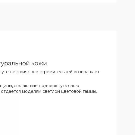
туральной кожи
 путешествиях все стремительней возвращает
щины, желающие подчеркнуть свою
 отдается моделям светлой цветовой гаммы.