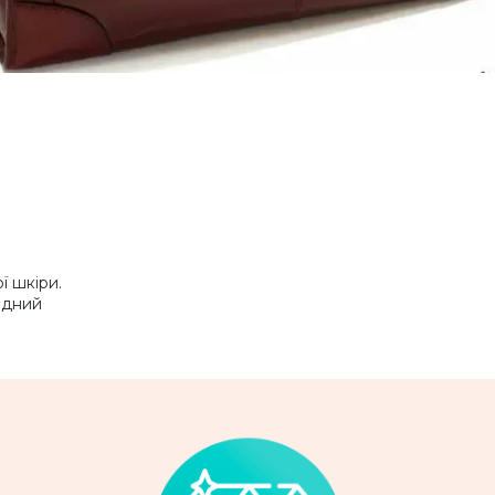
ї шкіри.
адний