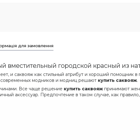
ормація для замовлення
й вместительный городской красный из на
реет, и саквояж как стильный атрибут и хороший помощник в
е современных модников и модниц решают
купить саквояж
.
жчинами. Все чаще решение
купить саквояж
принимают жен
чный аксессуар. Предпочтение в таком случае, как правило,