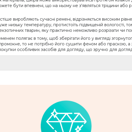
их матеріалів, шкіра може використовуватись протягом кількох
жете бути впевнені, що на ньому не з'являться тріщини або р
частіше виробляють сучасні ремені, відрізняється високим рівн
дуже низьку температуру, протистоїть підвищеній вологості, т
екзотичних тварин, яку практично неможливо розрізати чи п
менем полягає в тому, щоб зберігати його у вигляді згорнутого
омокне, то не потрібно його сушити феном або праскою, а зго
покупки особливих засобів для догляду, що зручно для догляд