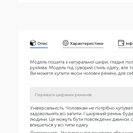
Опис
Характеристики
Інф
Модель пошита з натуральної шкіри, гладке поло
рухлива. Модель під суворий стиль одягу, але та
Ви можете купити якісні чоловічі ремені, для с
Переваги шкіряних ременів:
Універсальність. Чоловікам не потрібно купувати
задовольнять всі запити. І шкіряний ремінь буд
людини. Це можуть бути повсякденні джинси, су
впишеться у всі типи одягу.