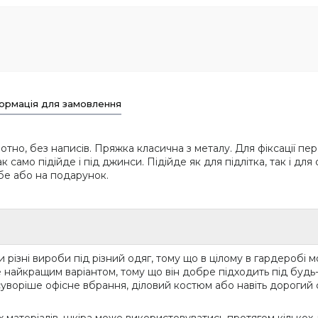
ормація для замовлення
тно, без написів. Пряжка класична з металу. Для фіксації пе
к само підійде і під джинси. Підійде як для підлітка, так і дл
ебе або на подарунок.
 різні вироби під різний одяг, тому що в цілому в гардеробі м
е найкращим варіантом, тому що він добре підходить під будь
воріше офісне вбрання, діловий костюм або навіть дорогий с