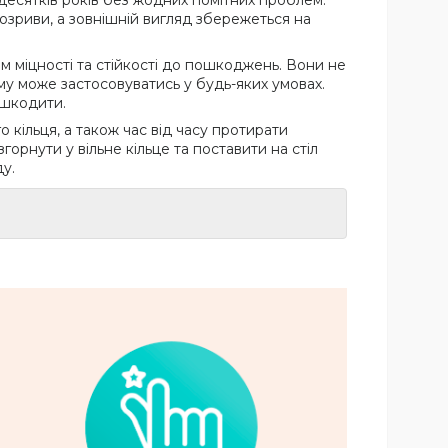
 десятків років без жодних помітних проблем.
озриви, а зовнішній вигляд збережеться на
ем міцності та стійкості до пошкоджень. Вони не
ому може застосовуватись у будь-яких умовах.
ошкодити.
 кільця, а також час від часу протирати
рнути у вільне кільце та поставити на стіл
у.