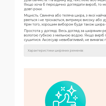
Довговічність. На відміну від текстилю або інш
Якщо хоча б періодично доглядати вироб, то мо
довгі роки.
Міцність. Свиняча або теляча шкіра, з якої най
рветься і не тріскається, витримує високу або 
Крім того, хорошим вибором буде також шкіра 
Простота у догляді. Весь догляд за шкіряним ре
вологою губкою з мильною водою. Якщо виріб пр
сушитися. Аксесуар невибагливий, не вимагає 
Характеристики шкіряних ременів: