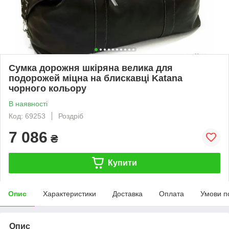
Сумка дорожня шкіряна велика для
подорожей міцна на блискавці Katana
чорного кольору
В наявності
Код: 69253
Роздріб
7 086
₴
Купити
Опис
Характеристики
Доставка
Оплата
Умови п
Опис