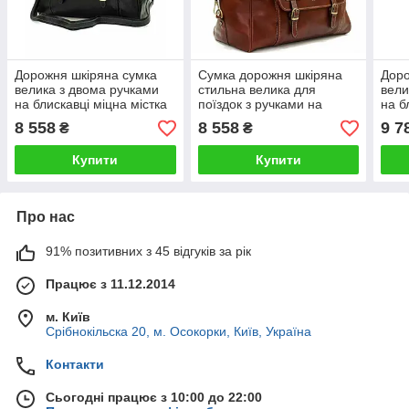
Дорожня шкіряна сумка
Сумка дорожня шкіряна
Доро
велика з двома ручками
стильна велика для
вели
на блискавці міцна містка
поїздок з ручками на
на б
чорного кольору
блискавці Катана
чор
8 558
8 558
9 7
₴
₴
коричнева
Купити
Купити
Про нас
91% позитивних з 45 відгуків за рік
Працює з 11.12.2014
м. Київ
Срібнокільска 20, м. Осокорки, Київ, Україна
Контакти
Сьогодні працює з 10:00 до 22:00