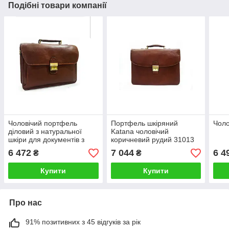
Подібні товари компанії
Чоловічий портфель
Портфель шкіряний
Чоло
діловий з натуральної
Katana чоловічий
шкіри для документів з
коричневий рудий 31013
ременем на плече
6 472
7 044
6 4
₴
₴
Купити
Купити
Про нас
91% позитивних з 45 відгуків за рік