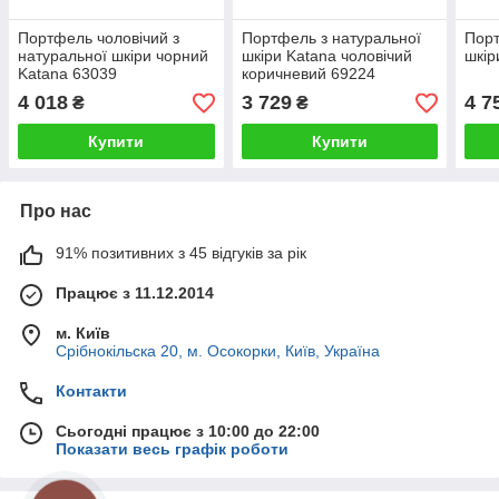
Портфель чоловічий з
Портфель з натуральної
Порт
натуральної шкіри чорний
шкіри Katana чоловічий
шкір
Katana 63039
коричневий 69224
4 018
3 729
4 7
₴
₴
Купити
Купити
Про нас
91% позитивних з 45 відгуків за рік
Працює з 11.12.2014
м. Київ
Срібнокільска 20, м. Осокорки, Київ, Україна
Контакти
Сьогодні працює з 10:00 до 22:00
Показати весь графік роботи