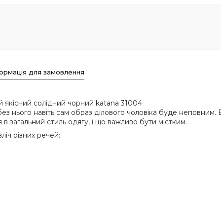
ормація для замовлення
й якісний солідний чорний katana 31004
з нього навіть сам образ ділового чоловіка буде неповним. В
 в загальний стиль одягу, і що важливо бути містким.
іч різних речей: