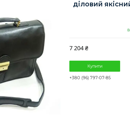
діловий якісни
В
7 204 ₴
Купити
+380 (96) 797-07-85