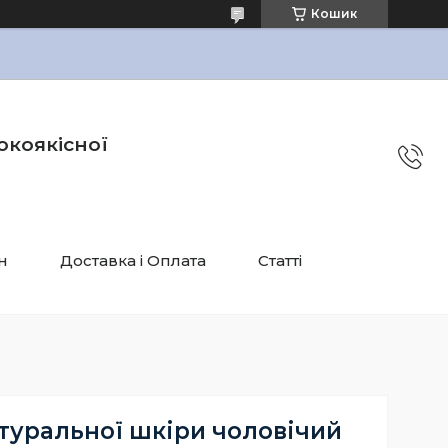
Кошик
окоякісної
н
Доставка і Оплата
Статті
туральної шкіри чоловічий