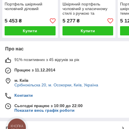
Портфель шкіряний
Шкіряний портфель
Пор
чоловічий діловий
чоловічий у класичному
шкір
стилі з ручкою та
темн
плечовим ременем
5 453
5 277
5 1
₴
₴
Купити
Купити
Про нас
91% позитивних з 45 відгуків за рік
Працює з 11.12.2014
м. Київ
Срібнокільска 20, м. Осокорки, Київ, Україна
Контакти
Сьогодні працює з 10:00 до 22:00
Показати весь графік роботи
КНОПКА
Про нас