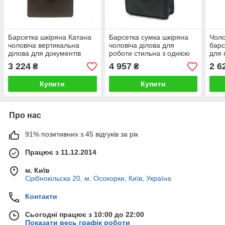
Барсетка шкіряна Катана
Барсетка сумка шкіряна
Чоло
чоловіча вертикальна
чоловіча ділова для
барс
ділова для документів
роботи стильна з однією
для 
коричнева 63026
ручкою Катана чорна
клас
3 224
4 957
2 6
₴
₴
36115
Купити
Купити
Про нас
91% позитивних з 45 відгуків за рік
Працює з 11.12.2014
м. Київ
Срібнокільска 20, м. Осокорки, Київ, Україна
Контакти
Сьогодні працює з 10:00 до 22:00
Показати весь графік роботи