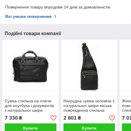
Повернення товару впродовж 14 днів за домовленістю
Всі умови повернення
Подібні товари компанії
Сумка стильна на плече
Нагрудна сумка чоловіча з
Жіно
для ноутбука і документів
натуральної шкіри міська
повс
з натуральної шкіри
повсякденна стильна
стил
Katana чорного кольору
стильна Катана чорна
клас
7 330
2 801
7 0
₴
₴
Купити
Купити