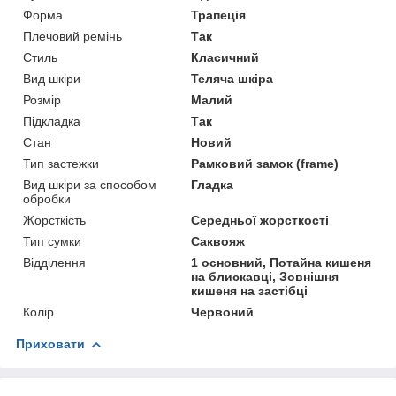
Форма
Трапеція
Плечовий ремінь
Так
Стиль
Класичний
Вид шкіри
Теляча шкіра
Розмір
Малий
Підкладка
Так
Стан
Новий
Тип застежки
Рамковий замок (frame)
Вид шкіри за способом
Гладка
обробки
Жорсткість
Середньої жорсткості
Тип сумки
Саквояж
Відділення
1 основний, Потайна кишеня
на блискавці, Зовнішня
кишеня на застібці
Колір
Червоний
Приховати