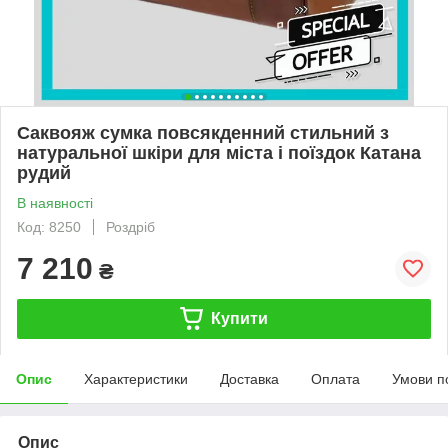
Саквояж сумка повсякденний стильний з
натуральної шкіри для міста і поїздок Катана
рудий
В наявності
Код: 8250
Роздріб
7 210
₴
Купити
Опис
Характеристики
Доставка
Оплата
Умови п
Опис