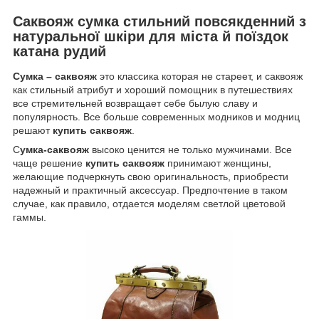
Саквояж сумка стильний повсякденний з
натуральної шкіри для міста й поїздок
катана рудий
Сумка – саквояж
это классика которая не стареет, и саквояж
как стильный атрибут и хороший помощник в путешествиях
все стремительней возвращает себе былую славу и
популярность. Все больше современных модников и модниц
решают
купить саквояж
.
С
умка-саквояж
высоко ценится не только мужчинами. Все
чаще решение
купить саквояж
принимают женщины,
желающие подчеркнуть свою оригинальность, приобрести
надежный и практичный аксессуар. Предпочтение в таком
случае, как правило, отдается моделям светлой цветовой
гаммы.