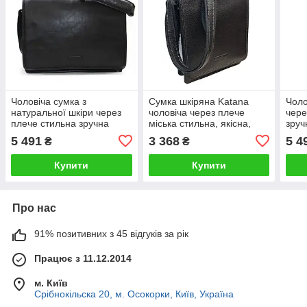
Чоловіча сумка з
Сумка шкіряна Katana
Чоло
натуральної шкіри через
чоловіча через плече
чере
плече стильна зручна
міська стильна, якісна,
зруч
міська катана
зручна
доку
5 491
3 368
5 4
₴
₴
ката
Купити
Купити
Про нас
91% позитивних з 45 відгуків за рік
Працює з 11.12.2014
м. Київ
Срібнокільска 20, м. Осокорки, Київ, Україна