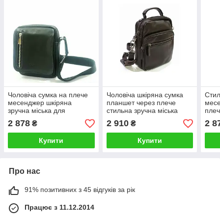
Чоловіча сумка на плече
Чоловіча шкіряна сумка
Стил
месенджер шкіряна
планшет через плече
месе
зручна міська для
стильна зручна міська
плеч
документів стильна
зручна для документів
доку
2 878
2 910
2 8
₴
₴
Катана
Купити
Купити
Про нас
91% позитивних з 45 відгуків за рік
Працює з 11.12.2014