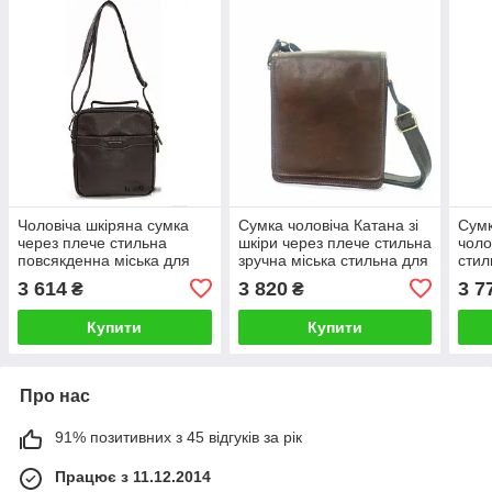
Чоловіча шкіряна сумка
Сумка чоловіча Катана зі
Сумк
через плече стильна
шкіри через плече стильна
чоло
повсякденна міська для
зручна міська стильна для
стил
документів Катана
документів
доку
3 614
3 820
3 7
₴
₴
Купити
Купити
Про нас
91% позитивних з 45 відгуків за рік
Працює з 11.12.2014