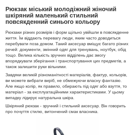
Рюкзак міський молодіжний жіночий
шкіряний маленький стильний
повсякденний синього кольору
Рюкзаки різних розмірів і форм щільно увійшли в повсякденне
життя. Їм віддають перевагу люди, яким часто доводиться
перебувати поза домом. Такий аксесуар вміщує багато різних
речей: документи, змінний одяг для тренувань, ноутбук, обід
тощо. Велика кількість зручних відділень дає змогу
впорядкувати зберігання і транспортування цих предметів, а
також залишити руки вільними.
Завдяки великій різноманітності матеріалів, фактур, кольорів,
ви можете вибрати виріб, не обмежуючи власну фантазію.
Але якщо колір, як правило, обирають під одяг або взуття, то
матеріал - за експлуатаційними характеристиками. У цьому
випадку лідирує натуральна шкіра.
Шкіряний рюкзак - зручний і стильний аксесуар. Він говорить
про почуття стилю, витончений смак власника.