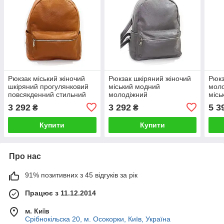
Рюкзак міський жіночий
Рюкзак шкіряний жіночий
Рюкз
шкіряний прогулянковий
міський модний
моло
повсякденний стильний
молодіжний
місь
молодіжний рудий
прогулянковий для школи
стил
3 292
3 292
5 3
₴
₴
і роботи сірого кольору
коль
Купити
Купити
Про нас
91% позитивних з 45 відгуків за рік
Працює з 11.12.2014
м. Київ
Срібнокільска 20, м. Осокорки, Київ, Україна