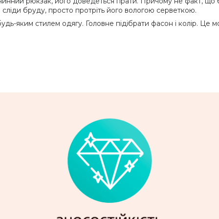
инний рюкзак, його доведеться прати. Причому не факт, що 
сліди бруду, просто протріть його вологою серветкою.
дь-яким стилем одягу. Головне підібрати фасон і колір. Це м