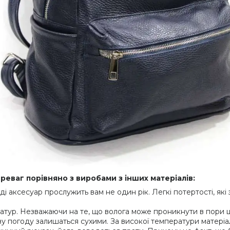
ереваг порівняно з виробами з інших матеріалів:
 аксесуар прослужить вам не один рік. Легкі потертості, які з
ратур. Незважаючи на те, що волога може проникнути в пори ш
ву погоду залишаться сухими. За високої температури матеріал 