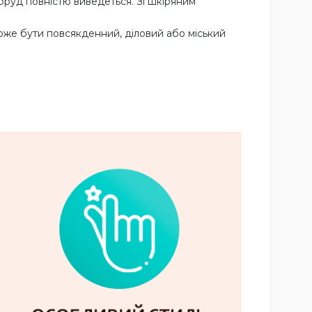
бруд повністю виведеться. Зі шкіряним
оже бути повсякденний, діловий або міський