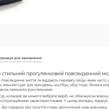
ормація для замовлення
й стильний прогулянковий повсякденний м
 в повсякденне життя. Їм віддають перевагу люди, яким част
, змінний одяг для тренувань, ноутбук, обід тощо. Велика кіл
також залишити руки вільними.
ктур, кольорів, ви можете вибрати виріб, не обмежуючи власну 
 експлуатаційними характеристиками. У цьому випадку лідирує
. Він говорить про почуття стилю, витончений смак власника.