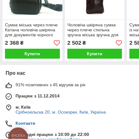
Сумка міська через плече
Чоловіча шкіряна сумка
Сумк
Катана чоловіча шкіряна
через плече стильна
із н
для документів чорного
зручна міська зручна для
місь
кольору
документів катана
синь
2 368
2 502
2 5
₴
₴
Купити
Купити
Про нас
91% позитивних з 45 відгуків за рік
Працює з 11.12.2014
м. Київ
Срібнокільска 20, м. Осокорки, Київ, Україна
Контакти
Сьогодні працює з 10:00 до 22:00
КНОПКА