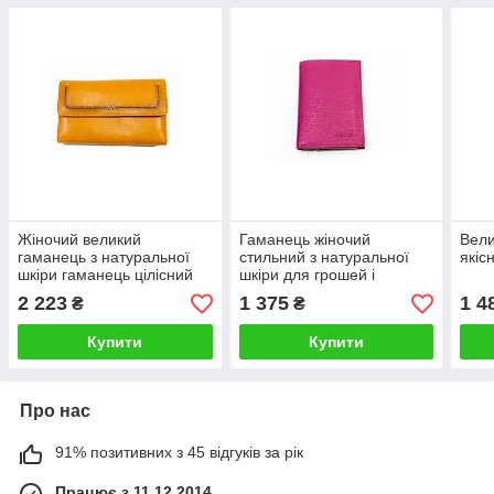
Жіночий великий
Гаманець жіночий
Вели
гаманець з натуральної
стильний з натуральної
якіс
шкіри гаманець цілісний
шкіри для грошей і
стильний Katana
кредиток зручний якісний
2 223
1 375
1 4
₴
₴
Katana
Купити
Купити
Про нас
91% позитивних з 45 відгуків за рік
Працює з 11.12.2014