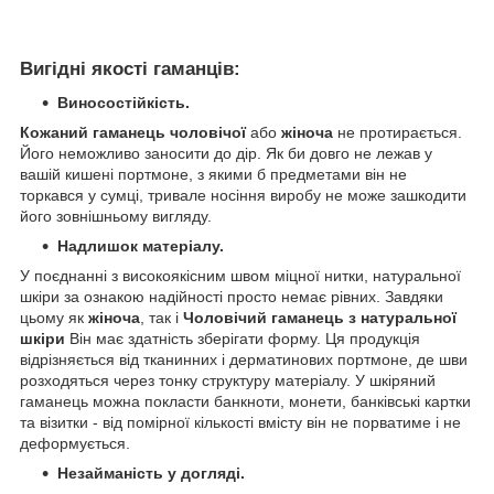
Вигідні якості гаманців:
Виносостійкість.
Кожаний гаманець чоловічої
або
жіноча
не протирається.
Його неможливо заносити до дір. Як би довго не лежав у
вашій кишені портмоне, з якими б предметами він не
торкався у сумці, тривале носіння виробу не може зашкодити
його зовнішньому вигляду.
Надлишок матеріалу.
У поєднанні з високоякісним швом міцної нитки, натуральної
шкіри за ознакою надійності просто немає рівних. Завдяки
цьому як
жіноча
, так і
Чоловічий гаманець з натуральної
шкіри
Він має здатність зберігати форму. Ця продукція
відрізняється від тканинних і дерматинових портмоне, де шви
розходяться через тонку структуру матеріалу. У шкіряний
гаманець можна покласти банкноти, монети, банківські картки
та візитки - від помірної кількості вмісту він не порватиме і не
деформується.
Незайманість у догляді.