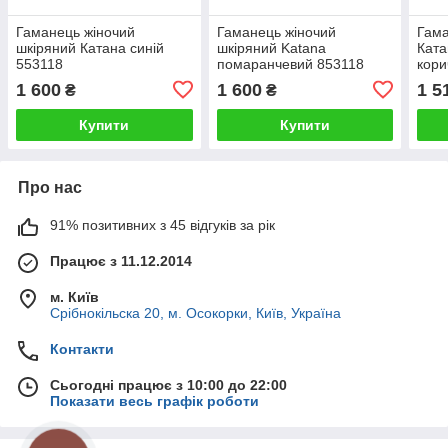
Гаманець жіночий
Гаманець жіночий
Гама
шкіряний Катана синій
шкіряний Katana
Ката
553118
помаранчевий 853118
кори
1 600
1 600
1 5
₴
₴
Купити
Купити
Про нас
91% позитивних з 45 відгуків за рік
Працює з 11.12.2014
м. Київ
Срібнокільска 20, м. Осокорки, Київ, Україна
Контакти
Сьогодні працює з 10:00 до 22:00
Показати весь графік роботи