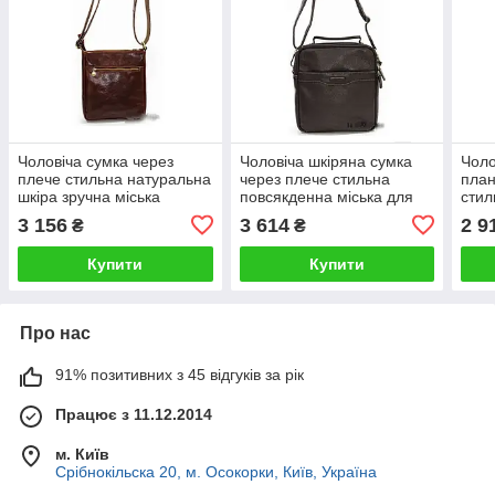
Чоловіча сумка через
Чоловіча шкіряна сумка
Чоло
плече стильна натуральна
через плече стильна
план
шкіра зручна міська
повсякденна міська для
стил
зручна для документів
документів Катана
зруч
3 156
3 614
2 9
₴
₴
катана
Ката
Купити
Купити
Про нас
91% позитивних з 45 відгуків за рік
Працює з 11.12.2014
м. Київ
Срібнокільска 20, м. Осокорки, Київ, Україна