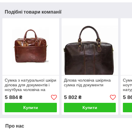
Подібні товари компанії
Сумка з натуральної шкіри
Ділова чоловіча шкіряна
Сумк
ділова для документів і
сумка під документи
ноут
ноутбука чоловіча на
нату
плече
плеч
5 884
5 802
5 8
₴
₴
Купити
Купити
Про нас