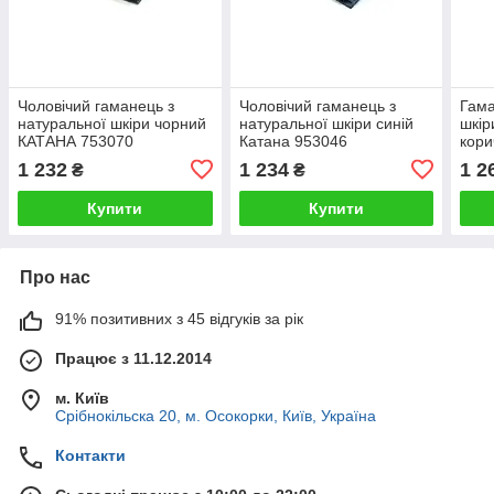
Чоловічий гаманець з
Чоловічий гаманець з
Гама
натуральної шкіри чорний
натуральної шкіри синій
шкір
КАТАНА 753070
Катана 953046
кори
1 232
1 234
1 2
₴
₴
Купити
Купити
Про нас
91% позитивних з 45 відгуків за рік
Працює з 11.12.2014
м. Київ
Срібнокільска 20, м. Осокорки, Київ, Україна
Контакти