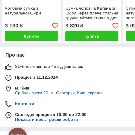
Чоловіча сумка з
Сумка чоловіча Катана зі
Сумк
натуральної шкіри
шкіри через плече стильна
нату
зручна міська стильна для
повс
документів
доку
3 130
3 820
3 0
₴
₴
Купити
Купити
Про нас
91% позитивних з 45 відгуків за рік
Працює з 11.12.2014
м. Київ
Срібнокільска 20, м. Осокорки, Київ, Україна
Контакти
Сьогодні працює з 10:00 до 22:00
Показати весь графік роботи