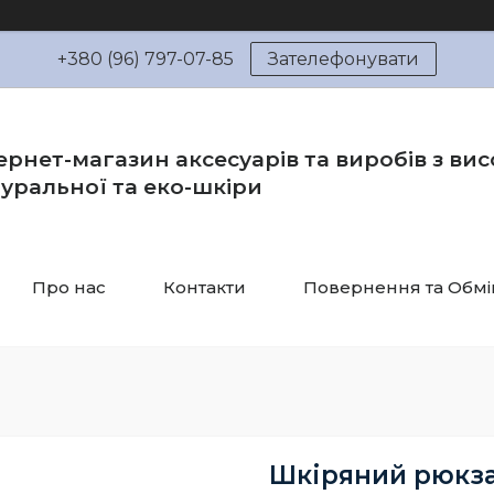
+380 (96) 797-07-85
Зателефонувати
ернет-магазин аксесуарів та виробів з вис
уральної та еко-шкіри
Про нас
Контакти
Повернення та Обмі
Шкіряний рюкза