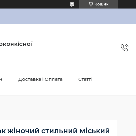
Кошик
окоякісної
н
Доставка і Оплата
Статті
к жіночий стильний міський