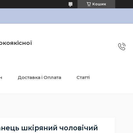
Кошик
окоякісної
н
Доставка і Оплата
Статті
анець шкіряний чоловічий