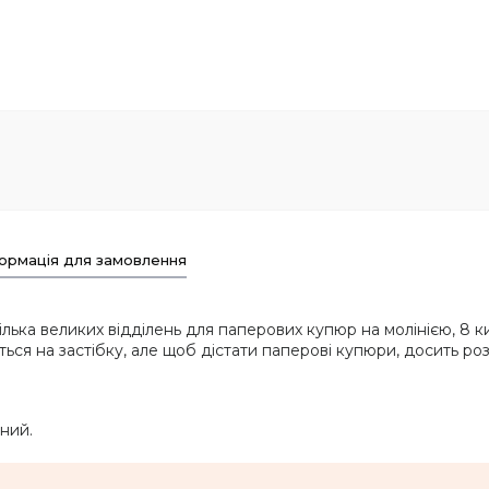
ормація для замовлення
ілька великих відділень для паперових купюр на молінією, 8 
ться на застібку, але щоб дістати паперові купюри, досить роз
ний.