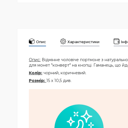
Опис
Характеристики
Інф
Опис:
Відмінне чоловіче портмоне з натуральної 
для монет "конверт" на кнопці. Гаманець, що йд
Колір:
чорний, коричневий.
Розмір:
15 х 10,5 див.