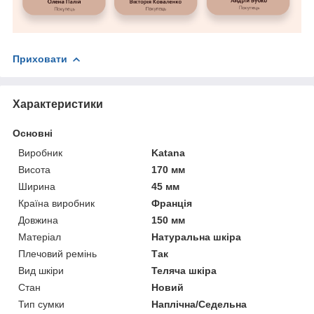
Приховати
Характеристики
Основні
Виробник
Katana
Висота
170 мм
Ширина
45 мм
Країна виробник
Франція
Довжина
150 мм
Матеріал
Натуральна шкіра
Плечовий ремінь
Так
Вид шкіри
Теляча шкіра
Стан
Новий
Тип сумки
Наплічна/Седельна