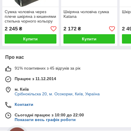
Сумка чоловіча через
Шкіряна чоловіча сумка
Шкір
плече шкіряна з кишенями
Katana
стильна чорного кольору
2 245
2 172
2 4
₴
₴
Купити
Купити
Про нас
91% позитивних з 45 відгуків за рік
Працює з 11.12.2014
м. Київ
Срібнокільска 20, м. Осокорки, Київ, Україна
Контакти
Сьогодні працює з 10:00 до 22:00
Показати весь графік роботи