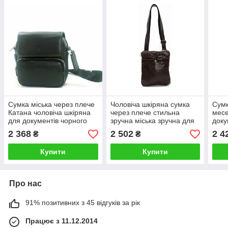
Сумка міська через плече
Чоловіча шкіряна сумка
Сумк
Катана чоловіча шкіряна
через плече стильна
мес
для документів чорного
зручна міська зручна для
доку
кольору
документів катана
повс
2 368
2 502
2 4
₴
₴
Купити
Купити
Про нас
91% позитивних з 45 відгуків за рік
Працює з 11.12.2014