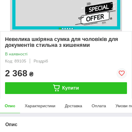
Невелика шкіряна сумка для чоловіків для
документів стильна з кишенями
В наявності
Код: 89105
Роздріб
2 368
₴
Купити
Опис
Характеристики
Доставка
Оплата
Умови п
Опис