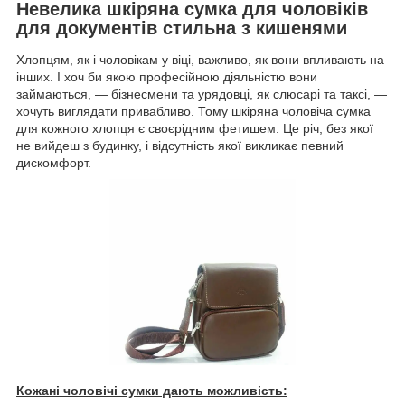
Невелика шкіряна сумка для чоловіків
для документів стильна з кишенями
Хлопцям, як і чоловікам у віці, важливо, як вони впливають на
інших. І хоч би якою професійною діяльністю вони
займаються, — бізнесмени та урядовці, як слюсарі та таксі, —
хочуть виглядати привабливо. Тому шкіряна чоловіча сумка
для кожного хлопця є своєрідним фетишем. Це річ, без якої
не вийдеш з будинку, і відсутність якої викликає певний
дискомфорт.
Кожані чоловічі сумки дають можливість: