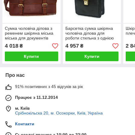
Сумка чоловіча ділова з
Барсетка сумка шкіряна
Шкір
ременем шкіряна міська
чоловіча ділова для
плеч
міська для документів
роботи стильна з однією
Катана руда
ручкою Катана чорна
4 018
4 957
2 8
₴
₴
36115
Купити
Купити
Про нас
91% позитивних з 45 відгуків за рік
Працює з 11.12.2014
м. Київ
Срібнокільска 20, м. Осокорки, Київ, Україна
Контакти
Сьогодні працює з 10:00 до 22:00