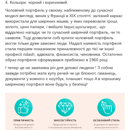
4. Кольори: чорний і коричневий.
Чоловічий портфель у своєму, наближеному до сучасної
моделі вигляді, виник у Франції в ХІХ столітті: залізний каркас
використали для шкіряних мішків, у яких перевозили гроші,
золото, цінні папери, і вийшло laquo;щосьraquo;, що
віддалено нагадує чи то сучасний шкіряний портфель, чи то
саквояж. Тоді дозволити собі купити чоловічий портфель
могли тільки дуже заможні люди. Надалі наявність портфеля
стала першим показником приналежності до тієї чи іншої
професії ndash; адвоката, фінансиста, чиновника. Остаточно
образ портфеля сформувався приблизно в 1960 році.
І тепер це не замінима річ для ділової людини ! З собою
завжди потрібно мати купу речей чи це блокнот, гаманець,
документи у кожного є ноутбук, планшет тощо A в хорошому
шкіряному портфелі вони будуть у безпеці!