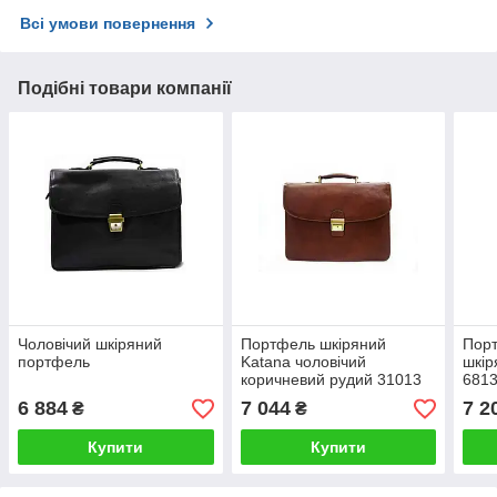
Всі умови повернення
Подібні товари компанії
Чоловічий шкіряний
Портфель шкіряний
Порт
портфель
Katana чоловічий
шкір
коричневий рудий 31013
681
6 884
7 044
7 2
₴
₴
Купити
Купити