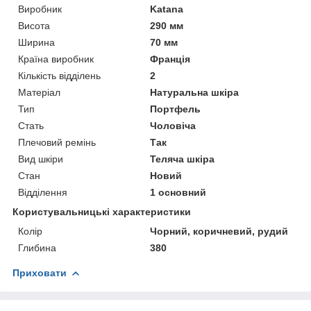
Виробник
Katana
Висота
290 мм
Ширина
70 мм
Країна виробник
Франція
Кількість відділень
2
Матеріал
Натуральна шкіра
Тип
Портфель
Стать
Чоловіча
Плечовий ремінь
Так
Вид шкіри
Теляча шкіра
Стан
Новий
Відділення
1 основний
Користувальницькі характеристики
Колір
Чорний, коричневий, рудий
Глибина
380
Приховати