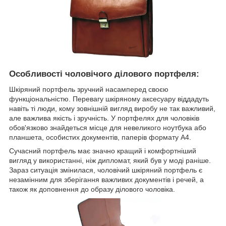
Особливості чоловічого ділового портфеля:
Шкіряний портфель зручний насамперед своєю
функціональністю. Перевагу шкіряному аксесуару віддадуть
навіть ті люди, кому зовнішній вигляд виробу не так важливий,
але важлива якість і зручність. У портфелях для чоловіків
обов'язково знайдеться місце для невеликого ноутбука або
планшета, особистих документів, паперів формату А4.
Сучасний портфель має значно кращий і комфортніший
вигляд у використанні, ніж дипломат, який був у моді раніше.
Зараз ситуація змінилася, чоловічий шкіряний портфель є
незамінним для зберігання важливих документів і речей, а
також як доповнення до образу ділового чоловіка.