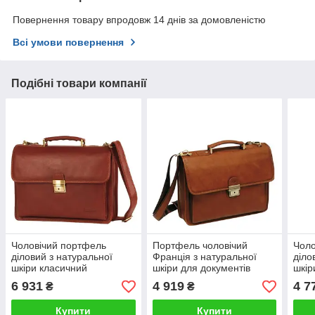
Повернення товару впродовж 14 днів за домовленістю
Всі умови повернення
Подібні товари компанії
Чоловічий портфель
Портфель чоловічий
Чоло
діловий з натуральної
Франція з натуральної
діло
шкіри класичний
шкіри для документів
шкір
коричневий
класичний
клас
6 931
4 919
4 7
₴
₴
плеч
Купити
Купити