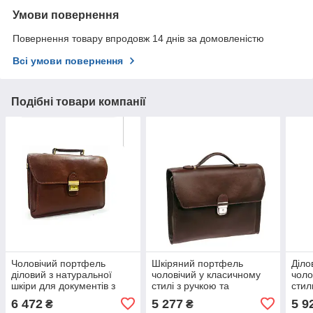
Умови повернення
Повернення товару впродовж 14 днів за домовленістю
Всі умови повернення
Подібні товари компанії
Чоловічий портфель
Шкіряний портфель
Діло
діловий з натуральної
чоловічий у класичному
чоло
шкіри для документів з
стилі з ручкою та
стил
ременем на плече
плечовим ременем
доку
6 472
5 277
5 9
₴
₴