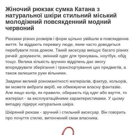
Жіночий рюкзак сумка Катана з
натуральної шкіри стильний міський
молодіжний повсякденний модний
червоний
Рюкзаки різних розмірів і форм щільно увійшли в повсякденне
життя. Їм віддають перевагу люди, яким часто доводиться
перебувати поза домом. Такий аксесуар вміщує багато різних
речей: документи, змінний одяг для тренувань, ноутбук, обід
тощо. Велика кількість зручних відділень дає змогу
впорядкувати зберігання і транспортування цих предметів, а
також залишити руки вільними.
Завдяки великій різноманітності матеріалів, фактур, кольорів,
ви можете вибрати виріб, не обмежуючи власну фантазію.
Але якщо колір, як правило, обирають під одяг або взуття, то
матеріал - за експлуатаційними характеристиками. У цьому
випадку лідирує натуральна шкіра.
Шкіряний рюкзак - зручний і стильний аксесуар. Він говорить
про почуття стилю, витончений смак власника.