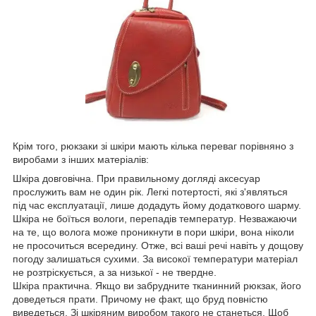
Крім того, рюкзаки зі шкіри мають кілька переваг порівняно з
виробами з інших матеріалів:
Шкіра довговічна. При правильному догляді аксесуар
прослужить вам не один рік. Легкі потертості, які з'являться
під час експлуатації, лише додадуть йому додаткового шарму.
Шкіра не боїться вологи, перепадів температур. Незважаючи
на те, що волога може проникнути в пори шкіри, вона ніколи
не просочиться всередину. Отже, всі ваші речі навіть у дощову
погоду залишаться сухими. За високої температури матеріал
не розтріскується, а за низької - не твердне.
Шкіра практична. Якщо ви забрудните тканинний рюкзак, його
доведеться прати. Причому не факт, що бруд повністю
виведеться. Зі шкіряним виробом такого не станеться. Щоб