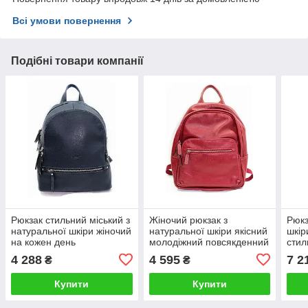
Всі умови повернення
Подібні товари компанії
Рюкзак стильний міський з
Жіночий рюкзак з
Рюкз
натуральної шкіри жіночий
натуральної шкіри якісний
шкір
на кожен день
молодіжний повсякденний
стил
прогулянковий Katana
міський
місь
4 288
4 595
7 2
₴
₴
Купити
Купити